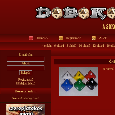
Termékek
Regisztráció
ÁSZF
4 oldalú
6 oldalú
8 oldalú
10 oldalú
12 oldalú
16 old
E-mail cím:
Óriá
Jelszó:
A normál 
Regisztráció
Elfelejtett jelszó
Kosártartalom
Kosarad jelenleg üres!