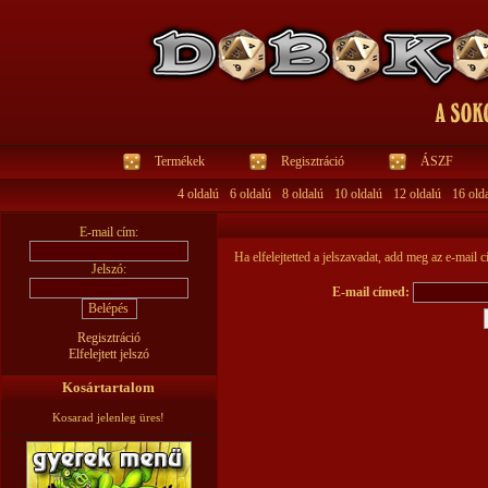
Termékek
Regisztráció
ÁSZF
4 oldalú
6 oldalú
8 oldalú
10 oldalú
12 oldalú
16 old
E-mail cím:
Ha elfelejtetted a jelszavadat, add meg az e-mail c
Jelszó:
E-mail címed:
Regisztráció
Elfelejtett jelszó
Kosártartalom
Kosarad jelenleg üres!