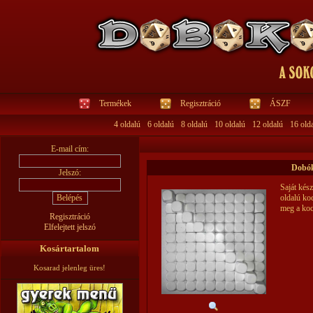
Termékek
Regisztráció
ÁSZF
4 oldalú
6 oldalú
8 oldalú
10 oldalú
12 oldalú
16 old
E-mail cím:
Dobók
Jelszó:
Saját kész
oldalú ko
meg a koc
Regisztráció
Elfelejtett jelszó
Kosártartalom
Kosarad jelenleg üres!